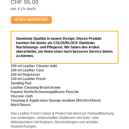
CHF 95.00
Inkl. 8.1% MwSt.
IN DEN WARENKORB
Gewohnte Qualität in neuem Design: Dieses Produkt
kannten Sie bisher als COLOURLOCK Glattleder
Nachtönungs- und Pflegeset. Wir haben den Artikel
überarbeitet, um Ihnen einen noch besseren Service bieten
zu können.
250 ml Leather Cleaner mild
100 ml Leather Care
250 ml Degreaser
150 ml Leather Fresh
Sanding Pad
Leather Cleaning Brush brown
Foamer Bottle/Schaumapplikator-Flasche
Viscose cloth
Cleaning & Application Sponge medium (90x55x35mm)
Nitril Gloves
Das Leather Fresh Colour & Protect Set dient zur Farbauffrischung
von einfarbigen, seidenmatten Glattledern bei Auto- oder
Möbelpolstern mit Kratzern, Abschürfungen und leichten
Ausbleichungen.