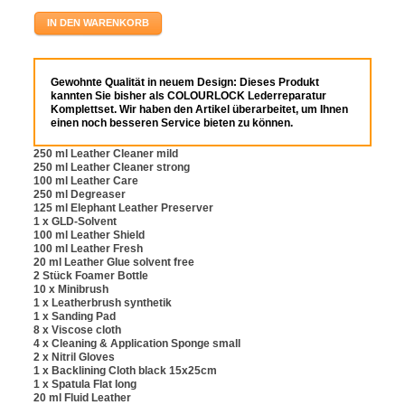
IN DEN WARENKORB
Gewohnte Qualität in neuem Design: Dieses Produkt
kannten Sie bisher als COLOURLOCK Lederreparatur
Komplettset. Wir haben den Artikel überarbeitet, um Ihnen
einen noch besseren Service bieten zu können.
250 ml Leather Cleaner mild
250 ml Leather Cleaner strong
100 ml Leather Care
250 ml Degreaser
125 ml Elephant Leather Preserver
1 x GLD-Solvent
100 ml Leather Shield
100 ml Leather Fresh
20 ml Leather Glue solvent free
2 Stück Foamer Bottle
10 x Minibrush
1 x Leatherbrush synthetik
1 x Sanding Pad
8 x Viscose cloth
4 x Cleaning & Application Sponge small
2 x Nitril Gloves
1 x Backlining Cloth black 15x25cm
1 x Spatula Flat long
20 ml Fluid Leather